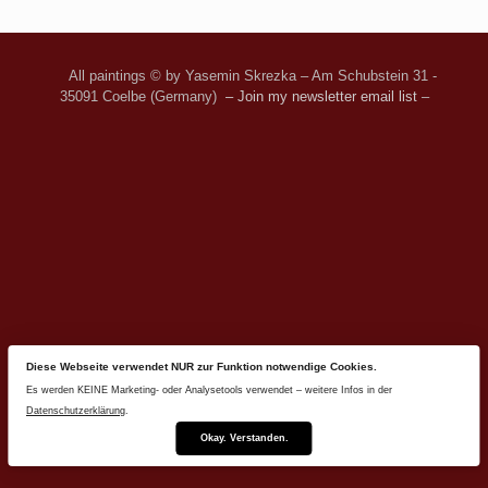
All paintings © by Yasemin Skrezka – Am Schubstein 31 -
35091 Coelbe (Germany)
– Join my newsletter email list
–
Diese Webseite verwendet NUR zur Funktion notwendige Cookies.
Es werden KEINE Marketing- oder Analysetools verwendet – weitere Infos in der
Datenschutzerklärung
.
Okay. Verstanden.