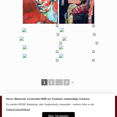
[ZEIGE EINE SLIDESHOW]
1
2
...
4
►
Diese Webseite verwendet NUR zur Funktion notwendige Cookies.
Es werden KEINE Marketing- oder Analysetools verwendet – weitere Infos in der
All paintings © by Yasemin Skrezka – Am Schubstein 31 -
Datenschutzerklärung
.
35091 Coelbe (Germany)
– Join my newsletter email list
–
Okay. Verstanden.