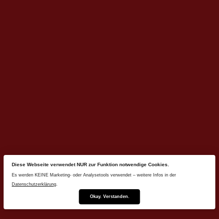
Diese Webseite verwendet NUR zur Funktion notwendige Cookies.
Es werden KEINE Marketing- oder Analysetools verwendet – weitere Infos in der
Datenschutzerklärung
.
Okay. Verstanden.