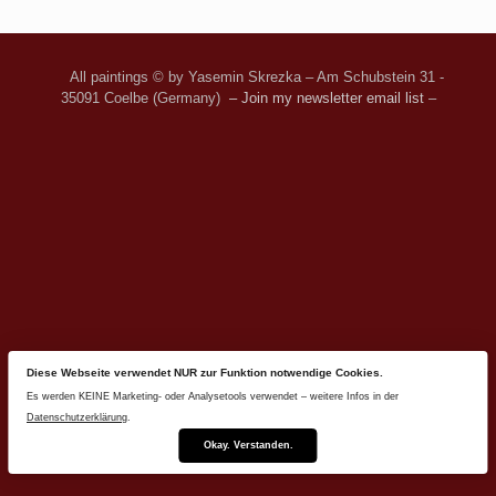
All paintings © by Yasemin Skrezka – Am Schubstein 31 -
35091 Coelbe (Germany)
– Join my newsletter email list
–
Diese Webseite verwendet NUR zur Funktion notwendige Cookies.
Es werden KEINE Marketing- oder Analysetools verwendet – weitere Infos in der
Datenschutzerklärung
.
Okay. Verstanden.