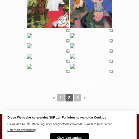
[ZEIGE EINE SLIDESHOW]
◄
1
2
3
►
Diese Webseite verwendet NUR zur Funktion notwendige Cookies.
Es werden KEINE Marketing- oder Analysetools verwendet – weitere Infos in der
All paintings © by Yasemin Skrezka – Am Schubstein 31 -
Datenschutzerklärung
.
35091 Coelbe (Germany)
– Join my newsletter email list
–
Okay. Verstanden.